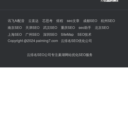
讯飞AI配音
云直达
芯思考
煜程
seo文章
成都SEO
杭州SEO
南京SEO
天津SEO
武汉SEO
重庆SEO
seo助手
北京SEO
上海SEO
广州SEO
深圳SEO
SiteMap
SEO技术
Copyright @2024 paiming7.com
云排名SEO优化公司
云排名SEO公司专注巢湖网站优化SEO服务